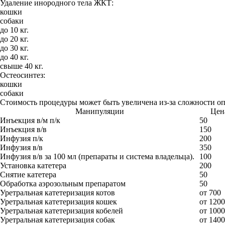
Удаление инородного тела ЖКТ:
кошки
собаки
до 10 кг.
до 20 кг.
до 30 кг.
до 40 кг.
свыше 40 кг.
Остеосинтез:
кошки
собаки
Стоимость процедуры может быть увеличена из-за сложности о
Манипуляции
Цена
Инъекция в/м п/к
50
Инъекция в/в
150
Инфузия п/к
200
Инфузия в/в
350
Инфузия в/в за 100 мл (препараты и система владельца).
100
Установка катетера
200
Снятие катетера
50
Обработка аэрозольным препаратом
50
Уретральная катетеризация котов
от 700
Уретральная катетеризация кошек
от 1200
Уретральная катетеризация кобелей
от 1000
Уретральная катетеризация собак
от 1400