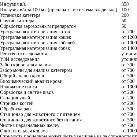
Инфузия в/в
350
Инфузия в/в за 100 мл (препараты и система владельца).
100
Установка катетера
200
Снятие катетера
50
Обработка аэрозольным препаратом
50
Уретральная катетеризация котов
от 700
Уретральная катетеризация кошек
от 1200
Уретральная катетеризация кобелей
от 1000
Уретральная катетеризация собак
от 1400
Рентген исследования
уточнят
УЗИ исследования
уточнят
Забор крови для анализа
от 300
Забор мочи для анализа катетером
от 700
Общий анализ крови
от 500
Биохимический анализ крови
от 500
Наложение гипса
от 1000
Обработка и снятие швов
от 200
Санация ушей
от 200
Стрижка когтей
от 200
Обработка ран
от 500
Стационар для животного с питанием
от 700
Стационар для животного без питания
от 500
Чистка параанальных желез
от 700
Очистительная клизма
от 1000
Стоимость процедуры может быть увеличена из-за сложности п