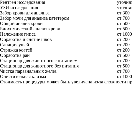
Рентген исследования
уточнят
УЗИ исследования
уточнят
Забор крови для анализа
от 300
Забор мочи для анализа катетером
от 700
Общий анализ крови
от 500
Биохимический анализ крови
от 500
Наложение гипса
от 1000
Обработка и снятие швов
от 200
Санация ушей
от 200
Стрижка когтей
от 200
Обработка ран
от 500
Стационар для животного с питанием
от 700
Стационар для животного без питания
от 500
Чистка параанальных желез
от 700
Очистительная клизма
от 1000
Стоимость процедуры может быть увеличена из-за сложности п