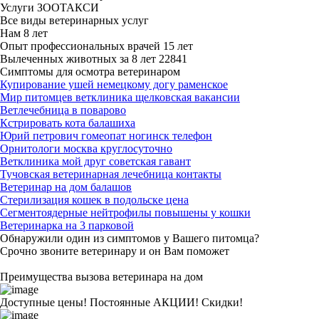
Услуги ЗООТАКСИ
Все виды ветеринарных услуг
Нам
8 лет
Опыт профессиональных врачей
15 лет
Вылеченных животных за
8 лет
22841
Симптомы для осмотра ветеринаром
Купирование ушей немецкому догу раменское
Мир питомцев ветклиника щелковская вакансии
Ветлечебница в поварово
Кстрировать кота балашиха
Юрий петрович гомеопат ногинск телефон
Орнитологи москва круглосуточно
Ветклиника мой друг советская гавант
Тучовская ветеринарная лечебница контакты
Ветеринар на дом балашов
Стерилизация кошек в подольске цена
Сегментоядерные нейтрофилы повышены у кошки
Ветеринарка на 3 парковой
Обнаружили один из симптомов у Вашего питомца?
Срочно звоните ветеринару и он Вам поможет
Преимущества вызова ветеринара на дом
Доступные цены! Постоянные АКЦИИ! Скидки!