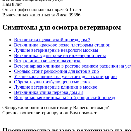
Нам
8 лет
Опыт профессиональных врачей
15 лет
Вылеченных животных за
8 лет
39386
Симптомы для осмотра ветеринаром
Веткликика щелковский проезд дом 2
Ветклиника красково возле платформы стадион
Лучшие ветеринарные неврологи москвы
Ветклиника в дмитрове на инженерной цены
Ветр клиника ковчег в шахтерске
Ветеринарная клиника в ростове великом расценки на ус
Сколько стоит реноскопия для котов в спб
У кане корса шишка на ухе стоит делать опирацию
Обрезать уши питбулю цена смоленск
Лучшие ветеринарные клиники в москве
Ветклиника улица перерва дом 38
Ветеринарная клиника на 2-ой рощинский проезд
Обнаружили один из симптомов у Вашего питомца?
Срочно звоните ветеринару и он Вам поможет
Преимущества вызова ветеринара на д