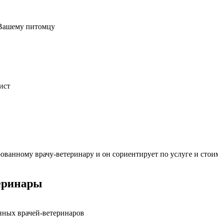
 Вашему питомцу
ист
ванному врачу-ветеринару и он сориентирует по услуге и стои
еринары
нных врачей-ветеринаров