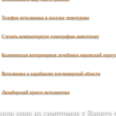
Телефон ветклиники в поселке чемодурово
Сделать компьютерную томографию животному
Калининская ветеринарная лечебница юрьевский переу
Ветклиника в карабаново владимирской области
Лихаборский проезд ветклингика
или один из симптомов у Вашего 