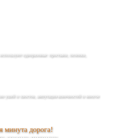
 используют одноразовые: простыни, пеленки,
ние ушей и хвостов, ампутация конечностей и многое
 минута дорога!
е своему питомцу