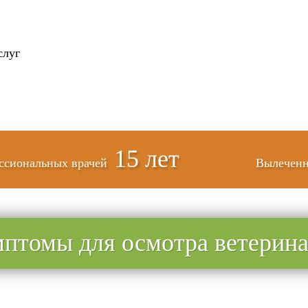
слуг
15 лет
ссиональных врачей
Вылеченн
птомы для осмотра ветерин