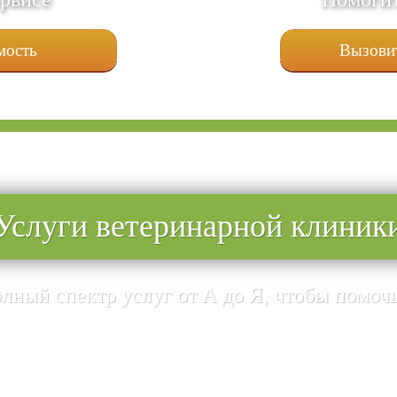
мость
Вызовит
Услуги ветеринарной клиник
ный спектр услуг от А до Я, чтобы помо