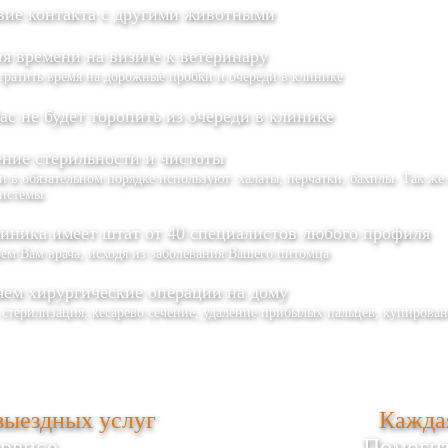
вие контакта с другими животными
я времени на визите к ветеринару
тратить время на дорожные пробки и очереди в клинике
ас не будет торопить из очереди в клинике
ние стерильности и чистоты
 в обязательном порядке используют: халаты, перчатки, бахилы. Так же
истемы
иника имеет штат от 40 специалистов любого профиля
ем Вам врача, исходя из заболевания Вашего питомца
ем хирургические операции на дому
 стерилизация, кесарево сечение, удаление прибылых пальцев, купирова
выездных услуг
Каждая
ервисе
Помогит