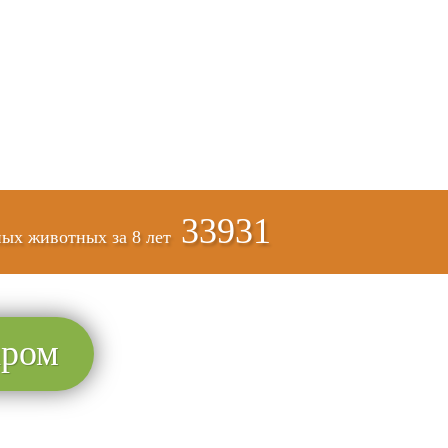
33931
ых животных за
8 лет
аром