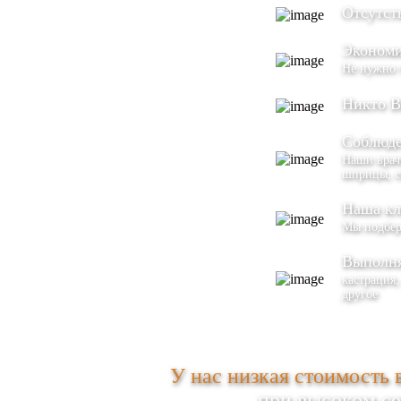
Отсутст
Экономи
Не нужно 
Никто В
Соблюде
Наши врачи
шприцы, с
Наша кл
Мы подбер
Выполня
кастрация,
другое
У нас низкая стоимость 
при высоком с