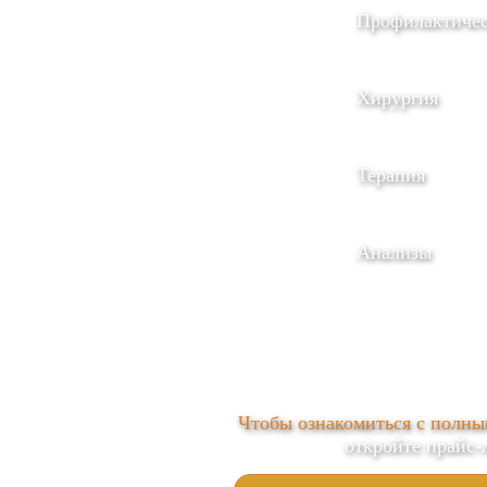
Профилактичес
Хирургия
Терапия
Анализы
Чтобы ознакомиться с полным
откройте прайс-