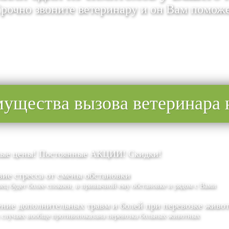
рочно звоните ветеринару и он Вам помож
ущества вызова ветеринара 
ые цены! Постоянные АКЦИИ! Скидки!
вие стресса от смены обстановки
ец будет более спокоен, в привычной ему обстановке и рядом с Вами
ние дополнительных травм и болей при перевозке живо
 случаях вообще противопоказана перевозка больных животных