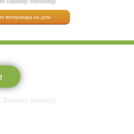
е ветеринара на дом
и
чь Вашему питомцу