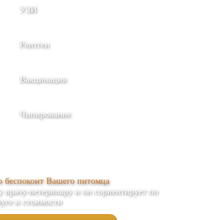
УЗИ
Рентген
Вакцинация
Чипирование
о беспокоит Вашего питомца
врачу-ветеринару и он сориентирует по
луге и стоимости