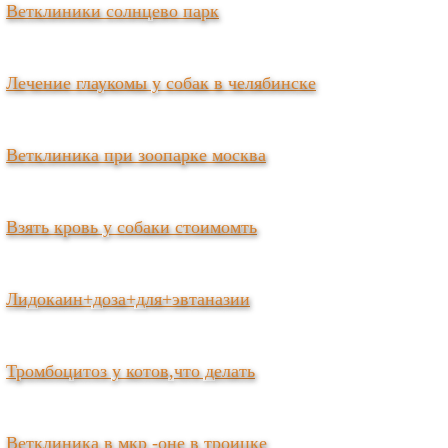
Ветклиники солнцево парк
Лечение глаукомы у собак в челябинске
Ветклиника при зоопарке москва
Взять кровь у собаки стоимомть
Лидокаин+доза+для+эвтаназии
Тромбоцитоз у котов,что делать
Ветклиника в мкр -оне в троицке