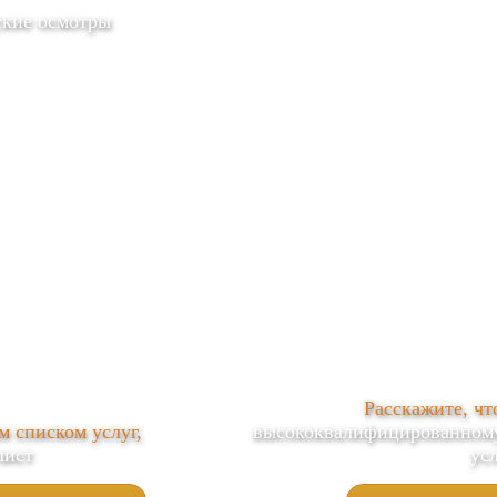
кие осмотры
Расскажите, чт
 списком услуг,
высококвалифицированному 
лист
ус