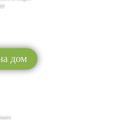
ет
на дом
тного