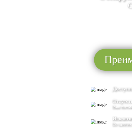
С
Преим
Доступн
Отсутст
Ваш питом
Исключе
Во многих