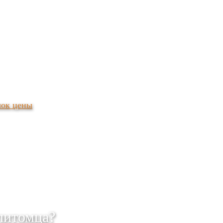
лок цены
питомца?