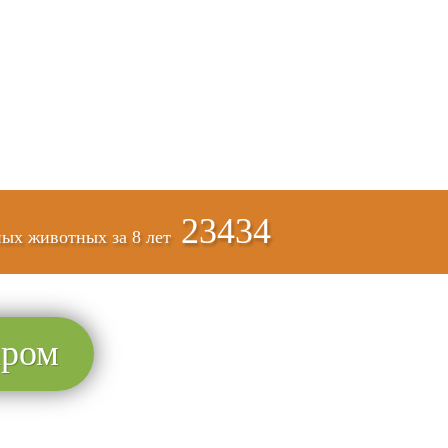
23434
ых животных за
8 лет
аром