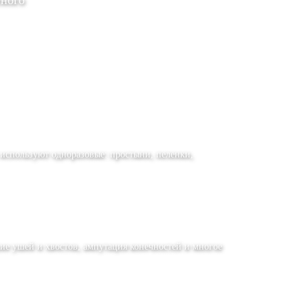
тного
 используют одноразовые: простыни, пеленки,
ние ушей и хвостов, ампутация конечностей и многое