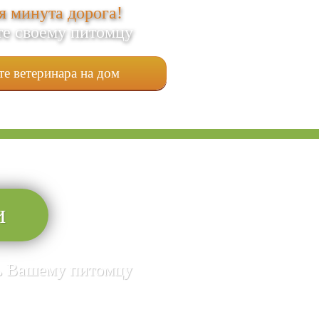
 минута дорога!
е своему питомцу
е ветеринара на дом
и
чь Вашему питомцу