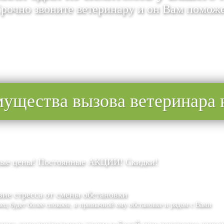
рочно звоните ветеринару и он Вам помож
ущества вызова ветеринара 
ые цены! Постоянные АКЦИИ! Скидки!
вие стресса от смены обстановки
ец будет более спокоен, в привычной ему обстановке и рядом с Вами