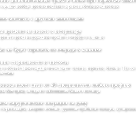
ние дополнительных травм и болей при перевозке живо
 случаях вообще противопоказана перевозка больных животных
вие контакта с другими животными
я времени на визите к ветеринару
тратить время на дорожные пробки и очереди в клинике
ас не будет торопить из очереди в клинике
ние стерильности и чистоты
 в обязательном порядке используют: халаты, перчатки, бахилы. Так же
истемы
иника имеет штат от 40 специалистов любого профиля
ем Вам врача, исходя из заболевания Вашего питомца
ем хирургические операции на дому
 стерилизация, кесарево сечение, удаление прибылых пальцев, купирова