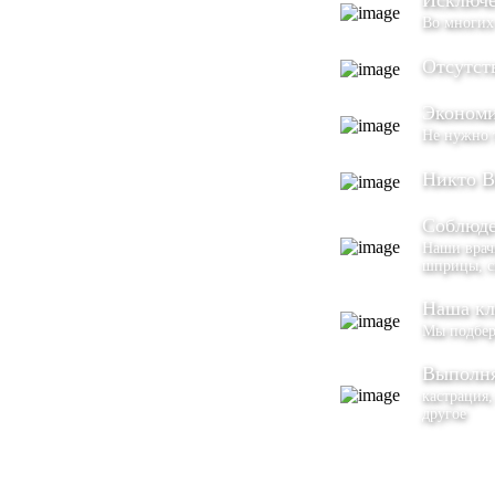
Исключе
Во многих
Отсутст
Экономи
Не нужно 
Никто В
Соблюде
Наши врачи
шприцы, с
Наша кл
Мы подбер
Выполня
кастрация,
другое