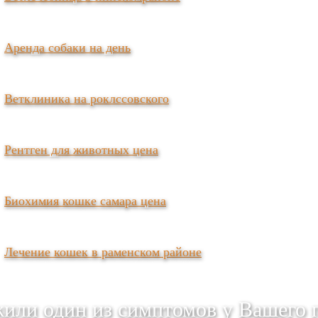
Аренда собаки на день
Ветклиника на роклссовского
Рентген для животных цена
Биохимия кошке самара цена
Лечение кошек в раменском районе
или один из симптомов у Вашего 