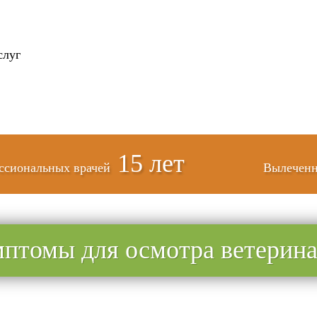
слуг
15 лет
ссиональных врачей
Вылеченн
птомы для осмотра ветерин