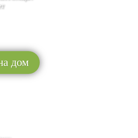
ет
на дом