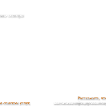
кие осмотры
Расскажите, чт
 списком услуг,
высококвалифицированному 