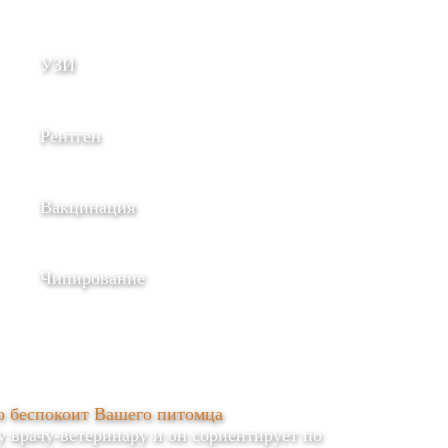
УЗИ
Рентген
Вакцинация
Чипирование
о беспокоит Вашего питомца
врачу-ветеринару и он сориентирует по