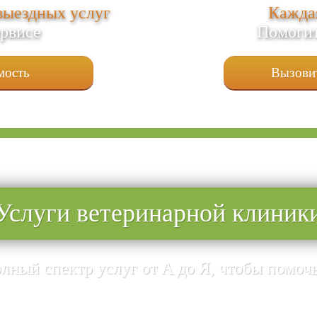
выездных услуг
Каждая
ервисе
Помогит
мость
Вызовит
Услуги ветеринарной клиник
ный спектр услуг от А до Я, чтобы помо