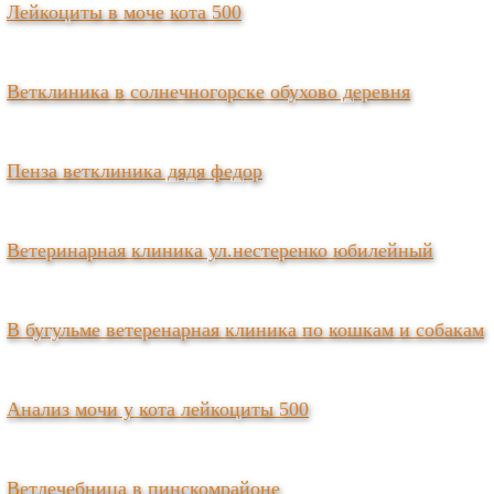
Лейкоциты в моче кота 500
Ветклиника в солнечногорске обухово деревня
Пенза ветклиника дядя федор
Ветеринарная клиника ул.нестеренко юбилейный
В бугульме ветеренарная клиника по кошкам и собакам
Анализ мочи у кота лейкоциты 500
Ветлечебница в пинскомрайоне