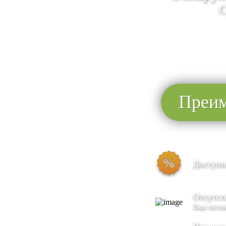
С
Преим
Доступн
Отсутст
Ваш питом