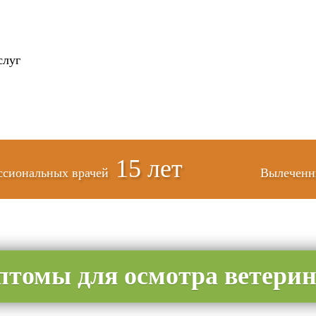
слуг
15 лет
ссиональных врачей
Вылеченн
томы для осмотра ветери