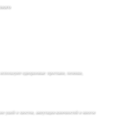
тного
 используют одноразовые: простыни, пеленки,
ние ушей и хвостов, ампутация конечностей и многое