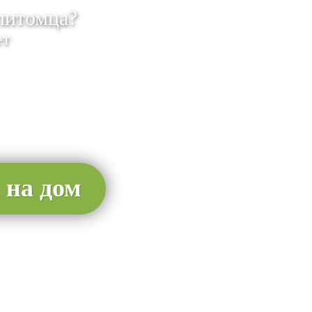
питомца?
ет
 на дом