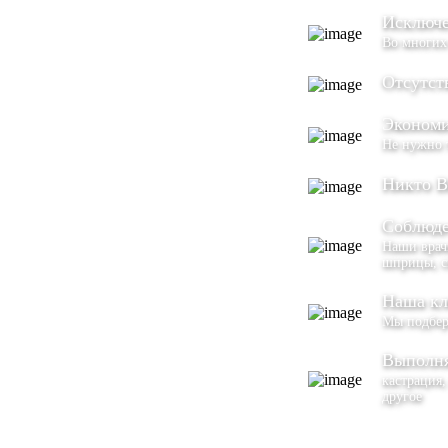
Исключе
Во многих
Отсутст
Экономи
Не нужно 
Никто В
Соблюде
Наши врачи
шприцы, с
Наша кл
Мы подбер
Выполня
кастрация,
другое