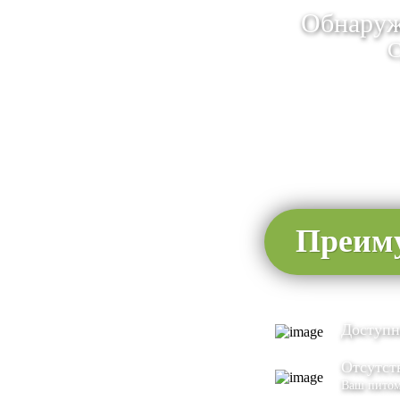
Обнаруж
С
Преиму
Доступн
Отсутст
Ваш питом