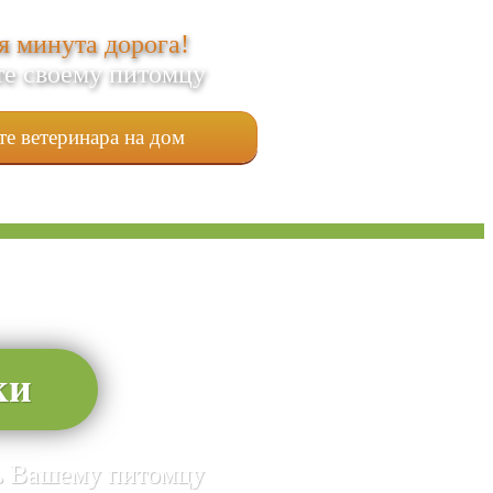
 минута дорога!
е своему питомцу
е ветеринара на дом
ки
чь Вашему питомцу