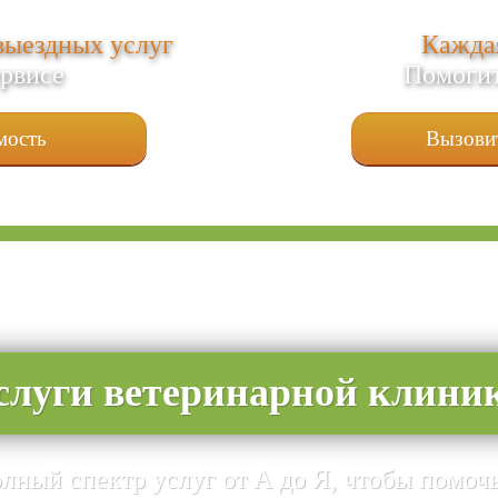
выездных услуг
Каждая
ервисе
Помогит
мость
Вызовит
слуги ветеринарной клини
ный спектр услуг от А до Я, чтобы помо