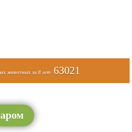
63021
ых животных за
8 лет
наром