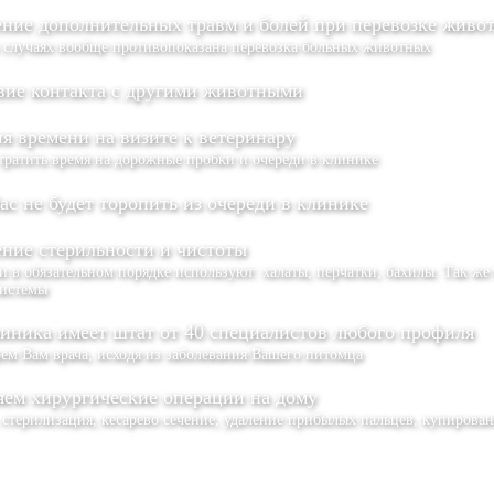
ние дополнительных травм и болей при перевозке живо
 случаях вообще противопоказана перевозка больных животных
вие контакта с другими животными
я времени на визите к ветеринару
тратить время на дорожные пробки и очереди в клинике
ас не будет торопить из очереди в клинике
ние стерильности и чистоты
 в обязательном порядке используют: халаты, перчатки, бахилы. Так же
истемы
иника имеет штат от 40 специалистов любого профиля
ем Вам врача, исходя из заболевания Вашего питомца
ем хирургические операции на дому
 стерилизация, кесарево сечение, удаление прибылых пальцев, купирова