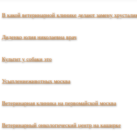
В какой ветеринарной клинике делают замену хрустали
Диденко юлия николаевна врач
Культит у собаки это
Усыплениеживотных москва
Ветеринарная клиника на первомайской москва
Ветеринарный онкологический центр на каширке