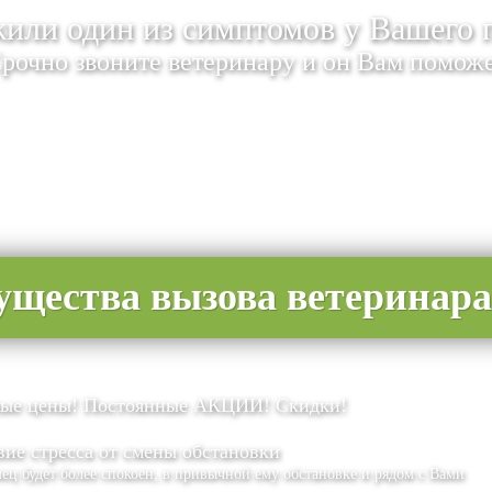
или один из симптомов у Вашего 
рочно звоните ветеринару и он Вам помож
щества вызова ветеринара
ые цены! Постоянные АКЦИИ! Скидки!
вие стресса от смены обстановки
ец будет более спокоен, в привычной ему обстановке и рядом с Вами