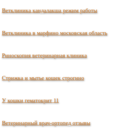
Ветклиника кандалакша режим работы
Ветклиника в марфино московская область
Риноскопия ветеринарная клиника
Стрижка и мытье кошек строгино
У кошки гематокрит 11
Ветеринарный врач-ортопед отзывы