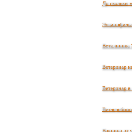
До скольки 
Эозинофилы 
Ветклиника 
Ветеринар н
Ветеринар в
Ветлечебниц
Вакцина от 