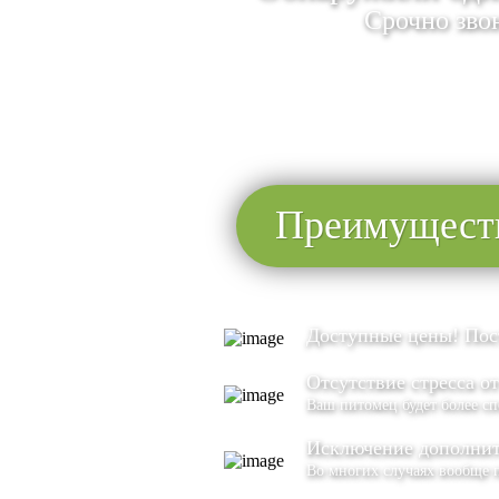
Срочно зво
Преимуществ
Доступные цены! По
Отсутствие стресса о
Ваш питомец будет более сп
Исключение дополнит
Во многих случаях вообще 