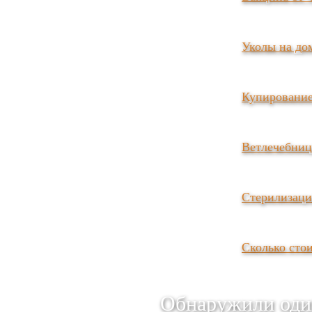
Уколы на дом
Купирование
Ветлечебниц
Стерилизаци
Сколько сто
Обнаружили оди