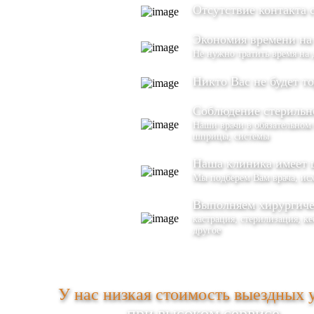
Отсутствие контакта
Экономия времени на 
Не нужно тратить время на
Никто Вас не будет т
Соблюдение стерильн
Наши врачи в обязательном 
шприцы, системы
Наша клиника имеет 
Мы подберем Вам врача, ис
Выполняем хирургиче
кастрация, стерилизация, к
другое
У нас низкая стоимость выездных 
при высоком сервисе