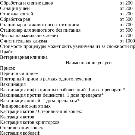
Обработка и снятие швов
от 200
Санация ушей
от 200
Стрижка когтей
от 200
Обработка ран
от 500
Стационар для животного с питанием
от 700
Стационар для животного без питания
от 500
Чистка параанальных желез
от 700
Очистительная клизма
от 1000
Стоимость процедуры может быть увеличена из-за сложности п
Прайс
Ветеринарная клиника
Наименование услуги
Прием:
Первичный прием
Повторный прием в рамках одного лечения
Вакцинация
Вакцинация инфекционных заболеваний. 1 доза препарата*
Вакцинация против бешенства. 1 доза препарата*
Вакцинация лишай. 1 доза препарата*
Чипирование животных
Кастрация котов / Стерилизация кошек:
Кастрация котов
Кастрация котов крипторхов
Стерилизация кошек
Кастрация кобелей: