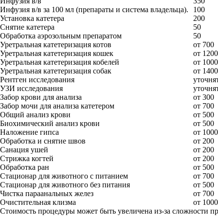
Инфузия в/в
350
Инфузия в/в за 100 мл (препараты и система владельца).
100
Установка катетера
200
Снятие катетера
50
Обработка аэрозольным препаратом
50
Уретральная катетеризация котов
от 700
Уретральная катетеризация кошек
от 1200
Уретральная катетеризация кобелей
от 1000
Уретральная катетеризация собак
от 1400
Рентген исследования
уточнят
УЗИ исследования
уточнят
Забор крови для анализа
от 300
Забор мочи для анализа катетером
от 700
Общий анализ крови
от 500
Биохимический анализ крови
от 500
Наложение гипса
от 1000
Обработка и снятие швов
от 200
Санация ушей
от 200
Стрижка когтей
от 200
Обработка ран
от 500
Стационар для животного с питанием
от 700
Стационар для животного без питания
от 500
Чистка параанальных желез
от 700
Очистительная клизма
от 1000
Стоимость процедуры может быть увеличена из-за сложности п