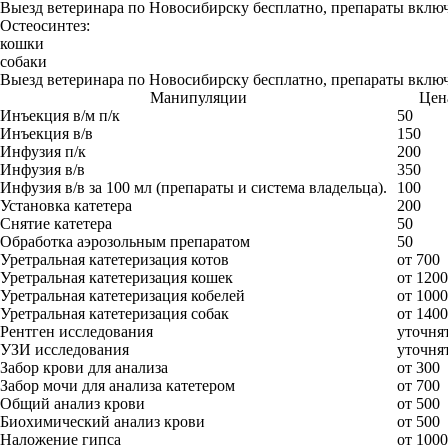
Выезд ветеринара по Новосибирску бесплатно, препараты включ
Остеосинтез:
кошки
собаки
Выезд ветеринара по Новосибирску бесплатно, препараты включ
Манипуляции
Цена
Инъекция в/м п/к
50
Инъекция в/в
150
Инфузия п/к
200
Инфузия в/в
350
Инфузия в/в за 100 мл (препараты и система владельца).
100
Установка катетера
200
Снятие катетера
50
Обработка аэрозольным препаратом
50
Уретральная катетеризация котов
от 700
Уретральная катетеризация кошек
от 1200
Уретральная катетеризация кобелей
от 1000
Уретральная катетеризация собак
от 1400
Рентген исследования
уточнят
УЗИ исследования
уточнят
Забор крови для анализа
от 300
Забор мочи для анализа катетером
от 700
Общий анализ крови
от 500
Биохимический анализ крови
от 500
Наложение гипса
от 1000