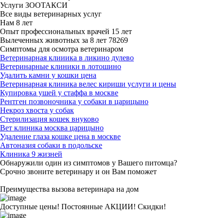
Услуги ЗООТАКСИ
Все виды ветеринарных услуг
Нам
8 лет
Опыт профессиональных врачей
15 лет
Вылеченных животных за
8 лет
78269
Симптомы для осмотра ветеринаром
Ветеринарная клииика в ликино дулево
Ветеринарные клиники в лотошино
Удалить камни у кошки цена
Ветеринарная клиника велес кириши услуги и цены
Купировка ушей у стаффа в москве
Рентген позвоночника у собаки в царицыно
Некроз хвоста у собак
Стерилизация кошек внуково
Вет клиника москва царицыно
Удаление глаза кошке цена в москве
Автоназия собаки в подольске
Клиника 9 жизней
Обнаружили один из симптомов у Вашего питомца?
Срочно звоните ветеринару и он Вам поможет
Преимущества вызова ветеринара на дом
Доступные цены! Постоянные АКЦИИ! Скидки!