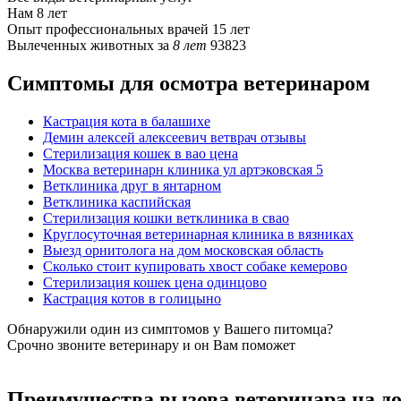
Нам
8 лет
Опыт профессиональных врачей
15 лет
Вылеченных животных за
8 лет
93823
Симптомы для осмотра ветеринаром
Кастрация кота в балашихе
Демин алексей алексеевич ветврач отзывы
Стерилизация кошек в вао цена
Москва ветеринарн клиника ул артэковская 5
Ветклиника друг в янтарном
Ветклиника каспийская
Стерилизация кошки ветклиника в свао
Круглосуточная ветеринарная клиника в вязниках
Выезд орнитолога на дом московская область
Сколько стоит купировать хвост собаке кемерово
Стерилизация кошек цена одинцово
Кастрация котов в голицыно
Обнаружили один из симптомов у Вашего питомца?
Срочно звоните ветеринару и он Вам поможет
Преимущества вызова ветеринара на д