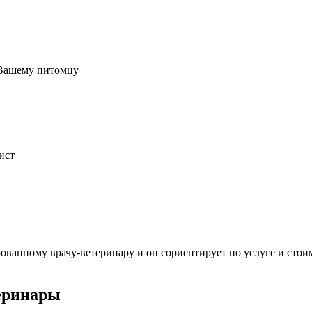
 Вашему питомцу
ист
ванному врачу-ветеринару и он сориентирует по услуге и стои
еринары