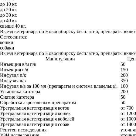
до 10 кг.
до 20 кг.
до 30 кг.
до 40 кг.
свыше 40 кг.
Выезд ветеринара по Новосибирску бесплатно, препараты включ
Остеосинтез:
кошки
собаки
Выезд ветеринара по Новосибирску бесплатно, препараты включ
Манипуляции
Цена
Инъекция в/м п/к
50
Инъекция в/в
150
Инфузия п/к
200
Инфузия в/в
350
Инфузия в/в за 100 мл (препараты и система владельца).
100
Установка катетера
200
Снятие катетера
50
Обработка аэрозольным препаратом
50
Уретральная катетеризация котов
от 700
Уретральная катетеризация кошек
от 1200
Уретральная катетеризация кобелей
от 1000
Уретральная катетеризация собак
от 1400
Рентген исследования
уточнят
УЗИ исследования
уточнят