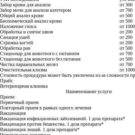
Забор крови для анализа
от 300
Забор мочи для анализа катетером
от 700
Общий анализ крови
от 500
Биохимический анализ крови
от 500
Наложение гипса
от 1000
Обработка и снятие швов
от 200
Санация ушей
от 200
Стрижка когтей
от 200
Обработка ран
от 500
Стационар для животного с питанием
от 700
Стационар для животного без питания
от 500
Чистка параанальных желез
от 700
Очистительная клизма
от 1000
Стоимость процедуры может быть увеличена из-за сложности п
Прайс
Ветеринарная клиника
Наименование услуги
Прием:
Первичный прием
Повторный прием в рамках одного лечения
Вакцинация
Вакцинация инфекционных заболеваний. 1 доза препарата*
Вакцинация против бешенства. 1 доза препарата*
Вакцинация лишай. 1 доза препарата*
Чипирование животных