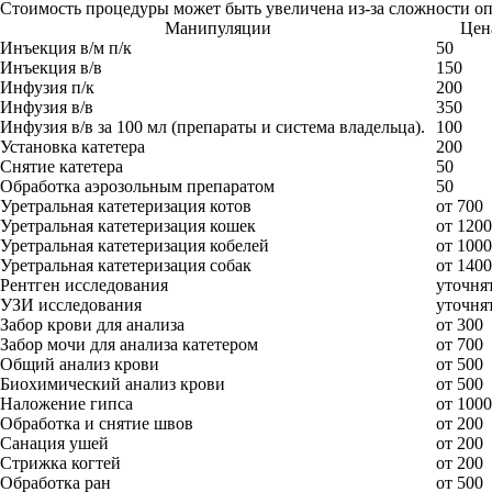
Стоимость процедуры может быть увеличена из-за сложности о
Манипуляции
Цена
Инъекция в/м п/к
50
Инъекция в/в
150
Инфузия п/к
200
Инфузия в/в
350
Инфузия в/в за 100 мл (препараты и система владельца).
100
Установка катетера
200
Снятие катетера
50
Обработка аэрозольным препаратом
50
Уретральная катетеризация котов
от 700
Уретральная катетеризация кошек
от 1200
Уретральная катетеризация кобелей
от 1000
Уретральная катетеризация собак
от 1400
Рентген исследования
уточнят
УЗИ исследования
уточнят
Забор крови для анализа
от 300
Забор мочи для анализа катетером
от 700
Общий анализ крови
от 500
Биохимический анализ крови
от 500
Наложение гипса
от 1000
Обработка и снятие швов
от 200
Санация ушей
от 200
Стрижка когтей
от 200
Обработка ран
от 500