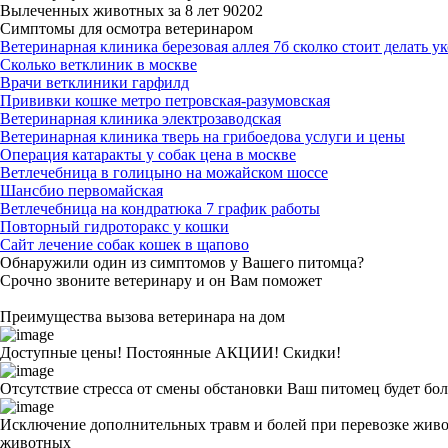
Вылеченных животных за
8 лет
90202
Симптомы для осмотра ветеринаром
Ветеринарная клиника березовая аллея 7б сколко стоит делать у
Сколько ветклиник в москве
Врачи ветклиники гарфилд
Прививки кошке метро петровская-разумовская
Ветеринарная клиника электрозаводская
Ветеринарная клиника тверь на грибоедова услуги и цены
Операция катаракты у собак цена в москве
Ветлечебница в голицыно на можайском шоссе
Шансбио первомайская
Ветлечебница на кондратюка 7 график работы
Повторный гидроторакс у кошки
Сайт лечение собак кошек в щапово
Обнаружили один из симптомов у Вашего питомца?
Срочно звоните ветеринару и он Вам поможет
Преимущества вызова ветеринара на дом
Доступные цены! Постоянные АКЦИИ! Скидки!
Отсутствие стресса от смены обстановки
Ваш питомец будет бол
Исключение дополнительных травм и болей при перевозке жив
животных