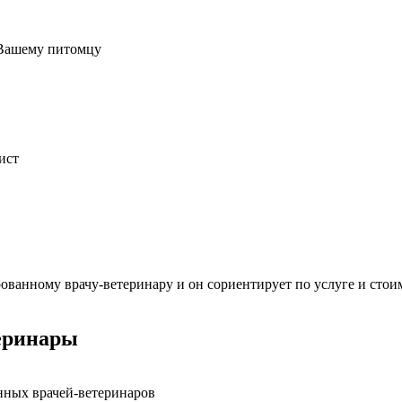
 Вашему питомцу
ист
ванному врачу-ветеринару и он сориентирует по услуге и стои
еринары
нных врачей-ветеринаров