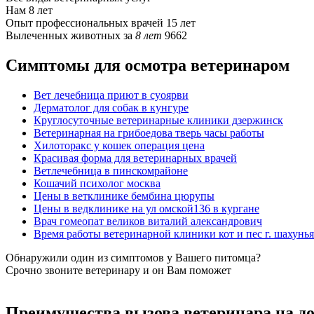
Нам
8 лет
Опыт профессиональных врачей
15 лет
Вылеченных животных за
8 лет
9662
Симптомы для осмотра ветеринаром
Вет лечебница приют в суоярви
Дерматолог для собак в кунгуре
Круглосуточные ветеринарные клиники дзержинск
Ветеринарная на грибоедова тверь часы работы
Хилоторакс у кошек операция цена
Красивая форма для ветеринарных врачей
Ветлечебница в пинскомрайоне
Кошачий психолог москва
Цены в ветклинике бембина цюрупы
Цены в ведклинике на ул омской136 в кургане
Врач гомеопат великов виталий александрович
Время работы ветеринарной клиники кот и пес г. шахунья
Обнаружили один из симптомов у Вашего питомца?
Срочно звоните ветеринару и он Вам поможет
Преимущества вызова ветеринара на д