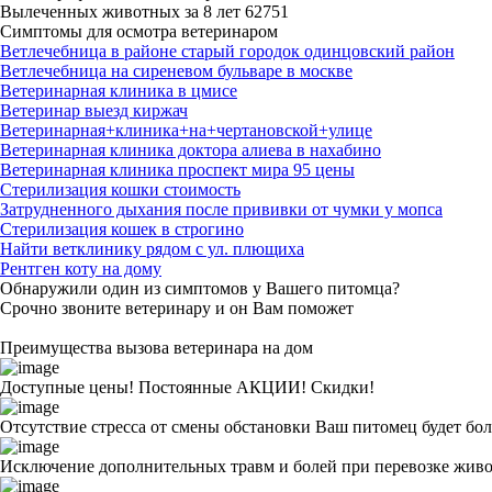
Вылеченных животных за
8 лет
62751
Симптомы для осмотра ветеринаром
Ветлечебница в районе старый городок одинцовский район
Ветлечебница на сиреневом бульваре в москве
Ветеринарная клиника в цмисе
Ветеринар выезд киржач
Ветеринарная+клиника+на+чертановской+улице
Ветеринарная клиника доктора алиева в нахабино
Ветеринарная клиника проспект мира 95 цены
Стерилизация кошки стоимость
Затрудненного дыхания после прививки от чумки у мопса
Стерилизация кошек в строгино
Найти ветклинику рядом с ул. плющиха
Рентген коту на дому
Обнаружили один из симптомов у Вашего питомца?
Срочно звоните ветеринару и он Вам поможет
Преимущества вызова ветеринара на дом
Доступные цены! Постоянные АКЦИИ! Скидки!
Отсутствие стресса от смены обстановки
Ваш питомец будет бол
Исключение дополнительных травм и болей при перевозке жив