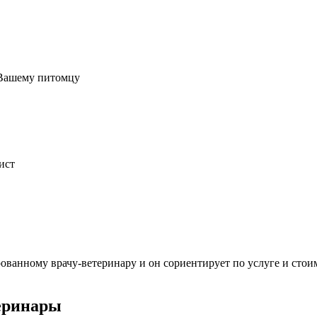
 Вашему питомцу
ист
ванному врачу-ветеринару и он сориентирует по услуге и стои
еринары