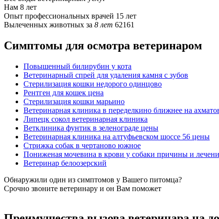
Нам
8 лет
Опыт профессиональных врачей
15 лет
Вылеченных животных за
8 лет
62161
Симптомы для осмотра ветеринаром
Повышенный билирубин у кота
Ветеринарный спрей для удаления камня с зубов
Стерилизация кошки недорого одинцово
Рентген для кошек цена
Стерилизация кошки марьино
Ветеринарная клиника в переделкино ближнее на ахмато
Липецк сокол ветеринарная клиника
Ветклиника фунтик в зеленограде цены
Ветеринарная клиника на алтуфьевском шоссе 56 цены
Стрижка собак в чертаново южное
Пониженая мочевина в крови у собаки причины и лечен
Ветеринар белоозерский
Обнаружили один из симптомов у Вашего питомца?
Срочно звоните ветеринару и он Вам поможет
Преимущества вызова ветеринара на д