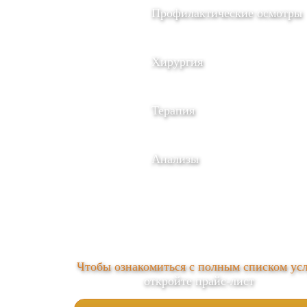
Профилактические осмотры
Хирургия
Терапия
Анализы
Чтобы ознакомиться с полным списком усл
откройте прайс-лист