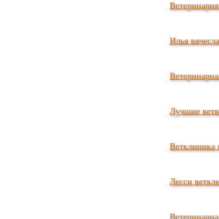
Ветеринария
Илья вячесл
Ветеринарна
Лучшие ветв
Ветклиника 
Лесси веткл
Ветеринарна