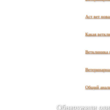
Аст вет нова
Какая веткл
Ветклиника 
Ветеринарна
Общий анали
Обнаружили оди