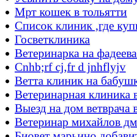
Мрт кошек в тольятти
Список клиник ,где ку
Госветклиника
Ветеринарка на фадеева
Cnhb;rf cj,fr d jnhflyjv
Ветта клиник на бабуш
Ветеринарная клиника 
Выезд на дом ветврача 
Ветеринар михайлов д
Биовет марьино добави